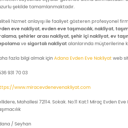
uzurlu şekilde tamamlanmaktadır.
liteli hizmet anlayışı ile faaliyet gösteren profesyonel fir
vden eve nakliyat
,
evden eve taşımacılık
,
nakliyat
,
taşım
iralama
,
şehirler arası nakliyat
,
şehir içi nakliyat
,
ev taş
epolama
ve
sigortalı nakliyat
alanlarında müşterilerine
ha fazla bilgi almak için
Adana Evden Eve Nakliyat
web sit
536 931 70 03
ttps://www.miracevdenevenakliyat.com
llidere, Mahallesi 72114. Sokak. No:11 Kat:1 Miraç Evden Ev
aşımacılık
dana / Seyhan