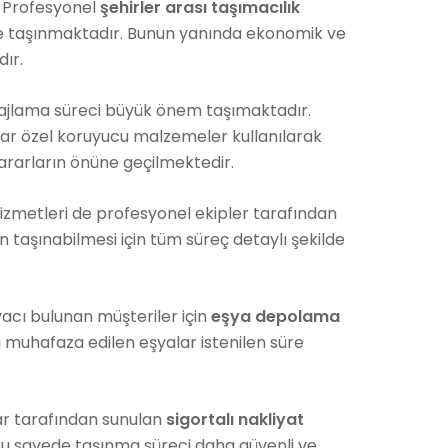
. Profesyonel
şehirler arası taşımacılık
e taşınmaktadır. Bunun yanında ekonomik ve
ır.
jlama süreci büyük önem taşımaktadır.
alar özel koruyucu malzemeler kullanılarak
ararların önüne geçilmektedir.
izmetleri de profesyonel ekipler tarafından
an taşınabilmesi için tüm süreç detaylı şekilde
cı bulunan müşteriler için
eşya depolama
muhafaza edilen eşyalar istenilen süre
ar tarafından sunulan
sigortalı nakliyat
Bu sayede taşınma süreci daha güvenli ve