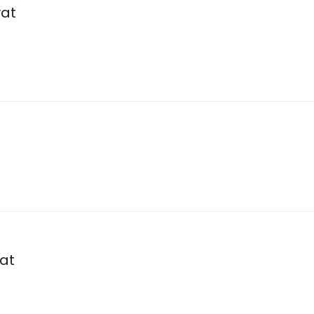
yat
at