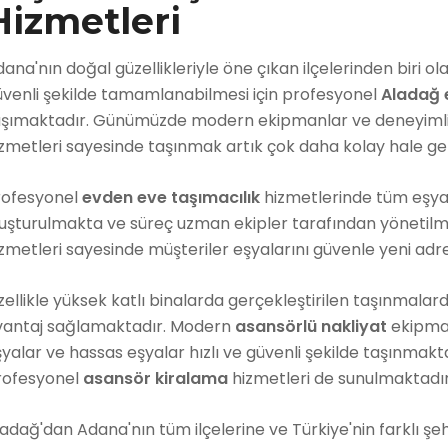
Hizmetleri
ana'nın doğal güzellikleriyle öne çıkan ilçelerinden biri 
üvenli şekilde tamamlanabilmesi için profesyonel
Aladağ 
aşımaktadır. Günümüzde modern ekipmanlar ve deneyimli
zmetleri sayesinde taşınmak artık çok daha kolay hale gel
rofesyonel
evden eve taşımacılık
hizmetlerinde tüm eşya
uşturulmakta ve süreç uzman ekipler tarafından yönetilme
zmetleri sayesinde müşteriler eşyalarını güvenle yeni adre
ellikle yüksek katlı binalarda gerçekleştirilen taşınmalar
vantaj sağlamaktadır. Modern
asansörlü nakliyat
ekipman
yalar ve hassas eşyalar hızlı ve güvenli şekilde taşınmakt
rofesyonel
asansör kiralama
hizmetleri de sunulmaktadır
adağ'dan Adana'nın tüm ilçelerine ve Türkiye'nin farklı şeh