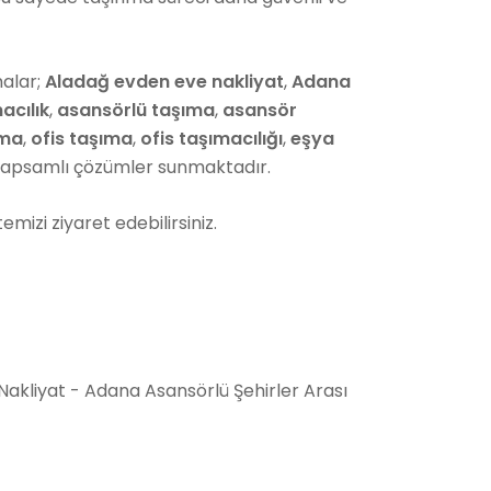
malar;
Aladağ evden eve nakliyat
,
Adana
acılık
,
asansörlü taşıma
,
asansör
ıma
,
ofis taşıma
,
ofis taşımacılığı
,
eşya
 kapsamlı çözümler sunmaktadır.
emizi ziyaret edebilirsiniz.
e Nakliyat - Adana Asansörlü Şehirler Arası