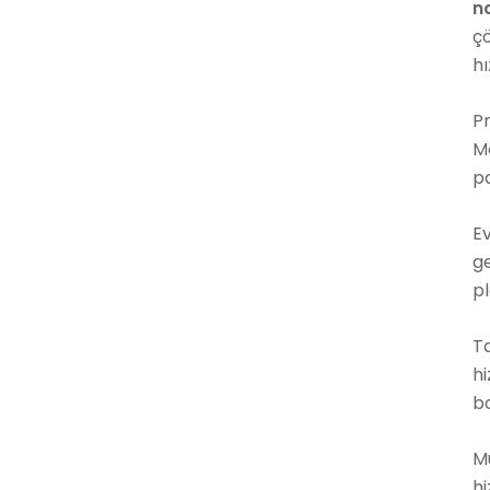
n
ç
hı
P
Mo
p
Ev
ge
p
T
h
b
M
hi