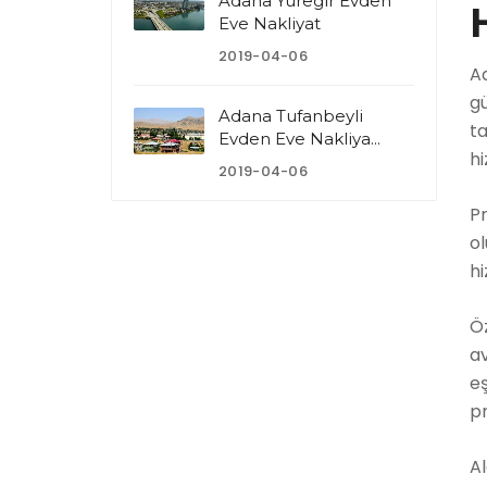
Adana Yüregir Evden
Eve Nakliyat
2019-04-06
Ad
g
Adana Tufanbeyli
t
Evden Eve Nakliya...
hi
2019-04-06
P
ol
hi
Öz
a
eş
p
Al