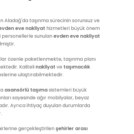
olan Aladağ'da taşınma sürecinin sorunsuz ve
evden eve nakliyat
hizmetleri büyük önem
 personellerle sunulan
evden eve nakliyat
miştir.
lar özenle paketlenmekte, taşınma planı
ktedir. Kaliteli
nakliyat
ve
taşımacılık
slerine ulaştırabilmektedir.
da
asansörlü taşıma
sistemleri büyük
ları sayesinde ağır mobilyalar, beyaz
adır. Ayrıca ihtiyaç duyulan durumlarda
.
irlerine gerçekleştirilen
şehirler arası