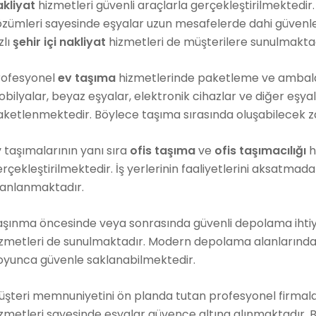
akliyat
hizmetleri güvenli araçlarla gerçekleştirilmektedir
özümleri sayesinde eşyalar uzun mesafelerde dahi güvenl
zlı
şehir içi nakliyat
hizmetleri de müşterilere sunulmaktad
rofesyonel
ev taşıma
hizmetlerinde paketleme ve ambala
bilyalar, beyaz eşyalar, elektronik cihazlar ve diğer eşy
aketlenmektedir. Böylece taşıma sırasında oluşabilecek z
 taşımalarının yanı sıra
ofis taşıma
ve
ofis taşımacılığı
h
rçekleştirilmektedir. İş yerlerinin faaliyetlerini aksatmad
lanlanmaktadır.
aşınma öncesinde veya sonrasında güvenli depolama ihtiya
izmetleri de sunulmaktadır. Modern depolama alanlarında 
oyunca güvenle saklanabilmektedir.
üşteri memnuniyetini ön planda tutan profesyonel firmal
zmetleri sayesinde eşyalar güvence altına alınmaktadır. 