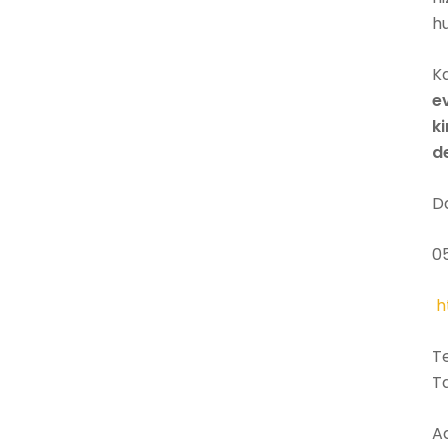
h
Ka
e
k
d
Da
0
h
Te
T
A