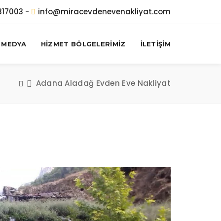
317003
-
info@miracevdenevenakliyat.com
MEDYA
HİZMET BÖLGELERİMİZ
İLETİŞİM
Adana Aladağ Evden Eve Nakliyat