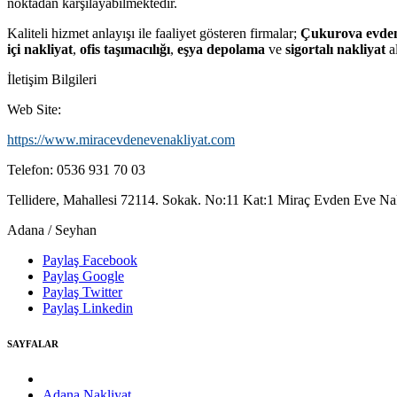
noktadan karşılayabilmektedir.
Kaliteli hizmet anlayışı ile faaliyet gösteren firmalar;
Çukurova evden
içi nakliyat
,
ofis taşımacılığı
,
eşya depolama
ve
sigortalı nakliyat
a
İletişim Bilgileri
Web Site:
https://www.miracevdenevenakliyat.com
Telefon: 0536 931 70 03
Tellidere, Mahallesi 72114. Sokak. No:11 Kat:1 Miraç Evden Eve Nakl
Adana / Seyhan
Paylaş
Facebook
Paylaş
Google
Paylaş
Twitter
Paylaş
Linkedin
SAYFALAR
Adana Nakliyat