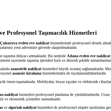
ve Profesyonel Taşımacılık Hizmetleri
Çukurova evden eve nakliyat
hizmetlerinde profesyonel destek alma
alarınız yeni adresinize güvenle ulaştırılmaktadır.
ün taşınma ihtiyacı artmaktadır. Bu nedenle
Adana evden eve nakliyat
 sistemi sayesinde taşınma işlemleri hızlı ve düzenli şekilde tamamlanmak
malarda
asansörlü nakliyat
hizmetleri büyük avantaj sağlamaktadır. Mode
fesyonel
asansör kiralama
hizmetlerinden de faydalanılabilmektedir.
yük önem taşımaktadır. Mobilyalar, beyaz eşyalar ve elektronik cihazla
ası nakliyat
hizmetleri profesyonel planlama ile yürütülmektedir. Uzun y
ızlı ve ekonomik çözümler sunmaktadır.
ma
ve
sigortalı nakliyat
hizmetleri de profesyonel ekipler tarafından ger