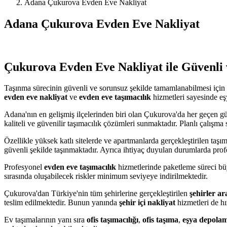
Adana Çukurova Evden Eve Nakliyat
Adana Çukurova Evden Eve Nakliyat
Çukurova Evden Eve Nakliyat ile Güvenli 
Taşınma sürecinin güvenli ve sorunsuz şekilde tamamlanabilmesi için
evden eve nakliyat
ve
evden eve taşımacılık
hizmetleri sayesinde eşy
Adana'nın en gelişmiş ilçelerinden biri olan Çukurova'da her geçen g
kaliteli ve güvenilir taşımacılık çözümleri sunmaktadır. Planlı çalışma
Özellikle yüksek katlı sitelerde ve apartmanlarda gerçekleştirilen taşı
güvenli şekilde taşınmaktadır. Ayrıca ihtiyaç duyulan durumlarda pro
Profesyonel
evden eve taşımacılık
hizmetlerinde paketleme süreci bü
sırasında oluşabilecek riskler minimum seviyeye indirilmektedir.
Çukurova'dan Türkiye'nin tüm şehirlerine gerçekleştirilen
şehirler ar
teslim edilmektedir. Bunun yanında
şehir içi nakliyat
hizmetleri de h
Ev taşımalarının yanı sıra
ofis taşımacılığı
,
ofis taşıma
,
eşya depola